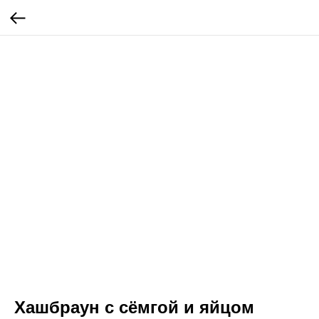
Хашбраун с сёмгой и яйцом