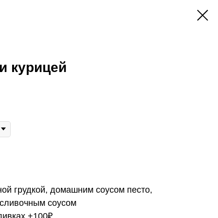
 и курицей
ной грудкой, домашним соусом песто,
 сливочным соусом
ливках +100₽