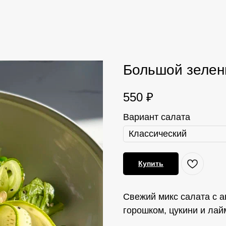
Большой зелен
550
₽
Вариант салата
Купить
Свежий микс салата с а
горошком, цукини и ла